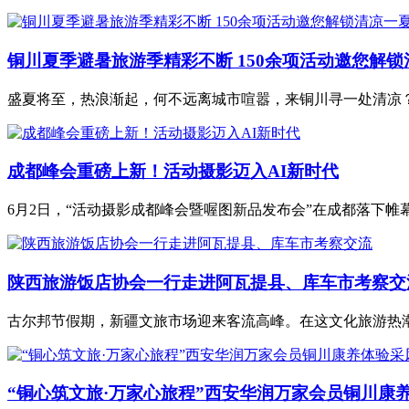
铜川夏季避暑旅游季精彩不断 150余项活动邀您解锁
盛夏将至，热浪渐起，何不远离城市喧嚣，来铜川寻一处清凉？日前
成都峰会重磅上新！活动摄影迈入AI新时代
6月2日，“活动摄影成都峰会暨喔图新品发布会”在成都落下帷幕
陕西旅游饭店协会一行走进阿瓦提县、库车市考察交
古尔邦节假期，新疆文旅市场迎来客流高峰。在这文化旅游热潮涌
“铜心筑文旅·万家心旅程”西安华润万家会员铜川康