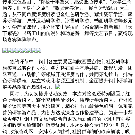
传承红色基因"、"探秘千年窑火，感受匠心传承"、"乐享生态
康养，润享身心之旅"、"激扬青春活力，畅享运动魅力"为主
题，从不同角度深度解读照金红色研学游、耀州瓷研学游、康
养研学游、户外运动研学游、冰雪研学游、书画研学游等多元
化研学产品课程，推介环节中穿插的《照金精神谱新篇》《天
下耀瓷》《药王山的传说》和动感爵士舞等文艺节目，赢得现
场嘉宾阵阵掌声。
签约环节中，铜川各主要景区与陕西重点旅行社及研学机
构签署战略合作协议。各方将在研学基地共建、课程研发、团
队互送、市场推广等领域开展深度合作，共同策划推出一批特
色研学课程，建立常态化客源互送机制，全面提升铜川研学游
服务品质和市场影响力。
同时，为切实提升活动实效，本次对接会还特别设置了红
色研学洽谈区、耀州瓷研学洽谈区、康养研学洽谈区、户外拓
展洽谈区等四大主题洽谈区，精心推出15款特色鲜明、体系完
善的研学游产品，为各方达成深度合作搭建平台。为进一步释
放今年7月铜川市文旅局联合市财政局新修订的《铜川市引客
入铜政策实施细则》政策红利，本次对接会专门设立“引客入
铜”政策咨询区，安排专人为旅行社提供详细的政策解读，吸