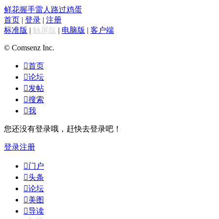
鲜花
握手
雷人
路过
鸡蛋
首页
|
登录
|
注册
标准版
|
触屏版
|
电脑版
|
客户端
© Comsenz Inc.

首页

论坛

发帖

搜索

我
您还没有登录哦，赶快去登录吧！
登录
注册

门户

头条

论坛

美图

导读